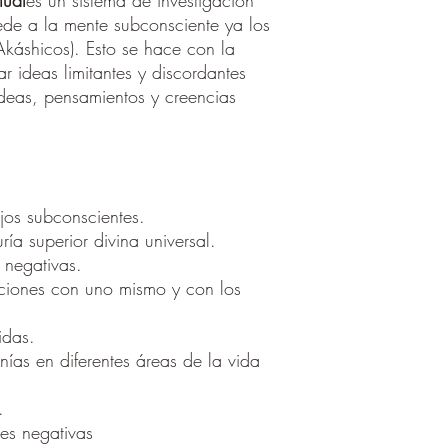
tual
es un sistema de investigación
de a la mente subconsciente ya los
Akáshicos). Esto se hace con la
ar ideas limitantes y discordantes
deas, pensamientos y creencias
jos subconscientes.
ía superior divina universal.
 negativas.
laciones con uno mismo y con los
idas.
ías en diferentes áreas de la vida
.
es negativas