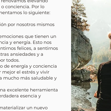
s renovamos elevando
o conciencia. Por lo
mentamos lo siguiente:
ión por nosotros mismos
emociones que tienen un
ncia y energía. Esto nos
tirnos felices, a sentirnos
stras ansiedades y a
or todos.
o de energía y conciencia
mejor el estrés y vivir
ra mucho más saludable y
una excelente herramienta
erdadera esencia y
materializar un nuevo