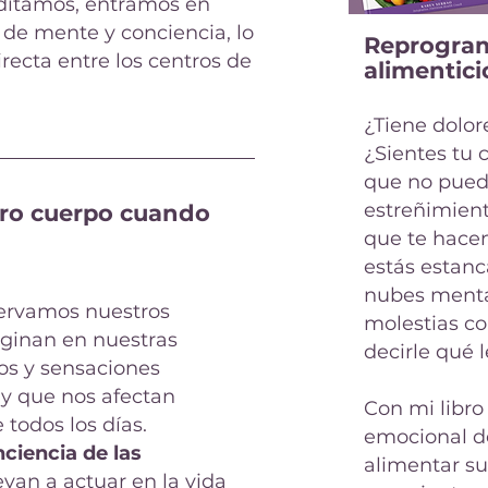
itamos, entramos en
de mente y conciencia, lo
Reprogram
recta entre los centros de
alimentic
¿Tiene dolor
¿Sientes tu 
que no pued
estreñimien
tro cuerpo cuando
que te hacen
estás estanc
nubes menta
ervamos nuestros
molestias co
iginan en nuestras
decirle qué 
tos y sensaciones
 y que nos afectan
Con mi libro
todos los días.
emocional de
iencia de las
alimentar su
evan a actuar en la vida