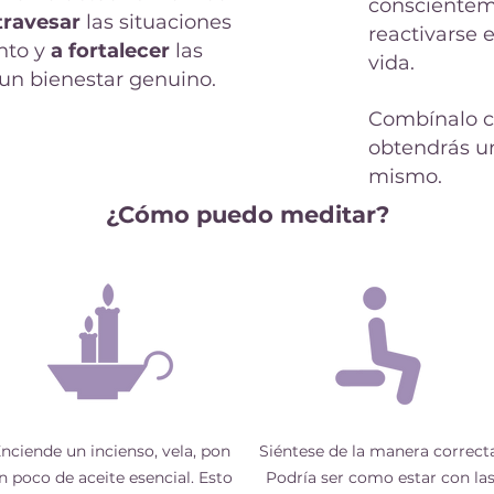
conscienteme
travesar
las situaciones
reactivarse 
nto y
a fortalecer
las
vida.
un bienestar genuino.
Combínalo c
obtendrás un
mismo.
¿Cómo puedo meditar?
nciende un incienso, vela, pon
Siéntese de la manera correcta
n poco de aceite esencial. Esto
Podría ser como estar con la