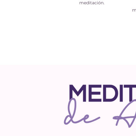
meditación.
m